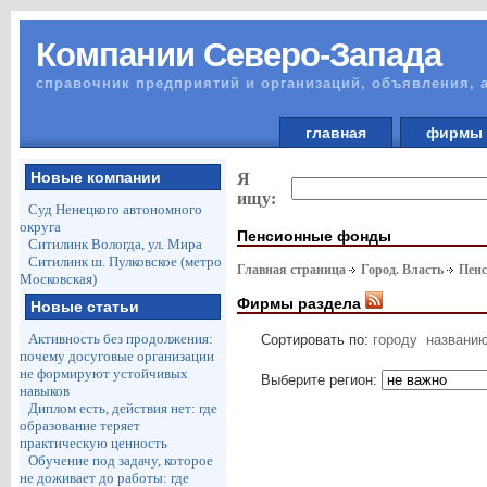
Компании Северо-Запада
справочник предприятий и организаций, объявления, 
главная
фирм
Новые компании
Я
ищу:
Суд Ненецкого автономного
округа
Пенсионные фонды
Ситилинк Вологда, ул. Мира
Ситилинк ш. Пулковское (метро
Главная страница
Город. Власть
Пен
Московская)
Фирмы раздела
Новые статьи
Активность без продолжения:
Сортировать по:
городу
названи
почему досуговые организации
не формируют устойчивых
Выберите регион:
навыков
Диплом есть, действия нет: где
образование теряет
практическую ценность
Обучение под задачу, которое
не доживает до работы: где