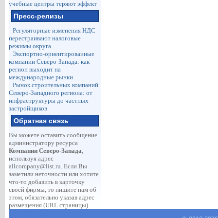
учебные центры теряют эффект
Пресс-релизы
Регуляторные изменения НДС
перестраивают налоговые
режимы округа
Экспортно-ориентированные
компании Северо-Запада: как
регион выходит на
международные рынки
Рынок строительных компаний
Северо-Западного региона: от
инфраструктуры до частных
застройщиков
Обратная связь
Вы можете оставить сообщение
администратору ресурса
Компании Северо-Запада
,
используя адрес
allcompany@list.ru
. Если Вы
заметили неточности или хотите
что-то добавить в карточку
своей фирмы, то пишите нам об
этом, обязательно указав адрес
размещения (URL страницы).