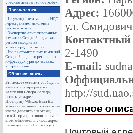
учебные центры теряют эффект
Адрес:
16600
Пресс-релизы
Регуляторные изменения НДС
ул. Смидович
перестраивают налоговые
режимы округа
Экспортно-ориентированные
Контактный
компании Северо-Запада: как
регион выходит на
международные рынки
2-1490
Рынок строительных компаний
Северо-Западного региона: от
инфраструктуры до частных
E-mail:
sudna
застройщиков
Обратная связь
Оффициальн
Вы можете оставить сообщение
администратору ресурса
http://sud.nao.
Компании Северо-Запада
,
используя адрес
allcompany@list.ru
. Если Вы
Полное опис
заметили неточности или хотите
что-то добавить в карточку
своей фирмы, то пишите нам об
этом, обязательно указав адрес
размещения (URL страницы).
Почтовый адрес