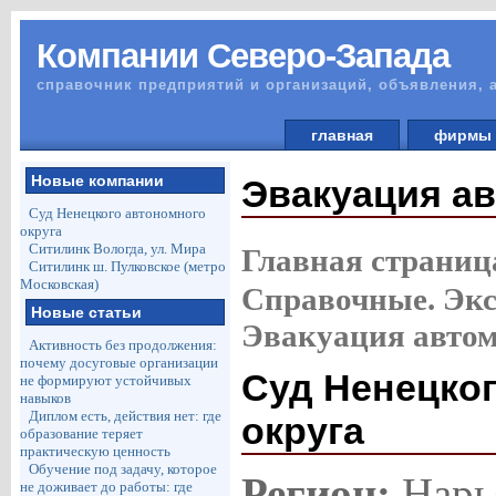
Компании Северо-Запада
справочник предприятий и организаций, объявления, 
главная
фирм
Новые компании
Эвакуация а
Суд Ненецкого автономного
округа
Ситилинк Вологда, ул. Мира
Главная страниц
Ситилинк ш. Пулковское (метро
Московская)
Справочные. Эк
Новые статьи
Эвакуация авто
Активность без продолжения:
почему досуговые организации
Суд Ненецко
не формируют устойчивых
навыков
Диплом есть, действия нет: где
округа
образование теряет
практическую ценность
Обучение под задачу, которое
Регион:
Нарь
не доживает до работы: где