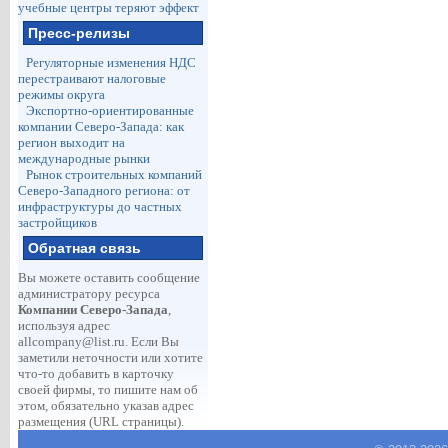
учебные центры теряют эффект
Пресс-релизы
Регуляторные изменения НДС
перестраивают налоговые
режимы округа
Экспортно-ориентированные
компании Северо-Запада: как
регион выходит на
международные рынки
Рынок строительных компаний
Северо-Западного региона: от
инфраструктуры до частных
застройщиков
Обратная связь
Вы можете оставить сообщение
администратору ресурса
Компании Северо-Запада
,
используя адрес
allcompany@list.ru
. Если Вы
заметили неточности или хотите
что-то добавить в карточку
своей фирмы, то пишите нам об
этом, обязательно указав адрес
размещения (URL страницы).