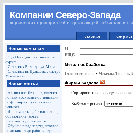
Компании Северо-Запада
справочник предприятий и организаций, объявления, 
главная
фирм
Новые компании
Я
ищу:
Суд Ненецкого автономного
округа
Металлообработка
Ситилинк Вологда, ул. Мира
Ситилинк ш. Пулковское (метро
Главная страница
Металлы. Топливо. 
Московская)
Фирмы раздела
Новые статьи
Активность без продолжения:
Сортировать по:
городу
названи
почему досуговые организации
не формируют устойчивых
Выберите регион:
навыков
Диплом есть, действия нет: где
образование теряет
практическую ценность
Обучение под задачу, которое
не доживает до работы: где