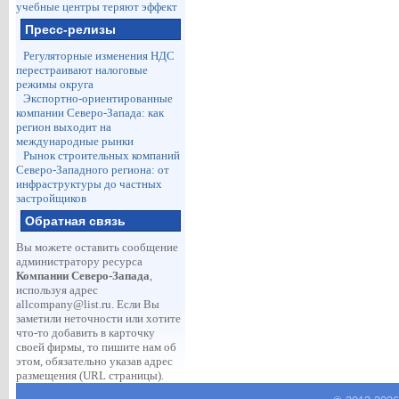
учебные центры теряют эффект
Пресс-релизы
Регуляторные изменения НДС
перестраивают налоговые
режимы округа
Экспортно-ориентированные
компании Северо-Запада: как
регион выходит на
международные рынки
Рынок строительных компаний
Северо-Западного региона: от
инфраструктуры до частных
застройщиков
Обратная связь
Вы можете оставить сообщение
администратору ресурса
Компании Северо-Запада
,
используя адрес
allcompany@list.ru
. Если Вы
заметили неточности или хотите
что-то добавить в карточку
своей фирмы, то пишите нам об
этом, обязательно указав адрес
размещения (URL страницы).