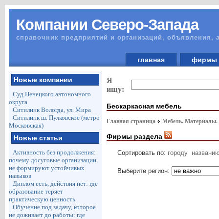
Компании Северо-Запада
справочник предприятий и организаций, объявления, 
главная
фирм
Новые компании
Я
ищу:
Суд Ненецкого автономного
округа
Бескаркасная мебель
Ситилинк Вологда, ул. Мира
Ситилинк ш. Пулковское (метро
Главная страница
Мебель. Материалы.
Московская)
Фирмы раздела
Новые статьи
Активность без продолжения:
Сортировать по:
городу
названи
почему досуговые организации
не формируют устойчивых
Выберите регион:
навыков
Диплом есть, действия нет: где
образование теряет
практическую ценность
Обучение под задачу, которое
не доживает до работы: где